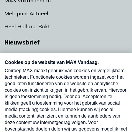
MAX vakantieman
Meldpunt Actueel
Heel Holland Bakt
Nieuwsbrief
Neem hier een gratis abonnement op onze
nieuwsbrief. Elke vrijdag- en dinsdagochtend in
uw mailbox.
Verzend