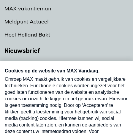
MAX vakantieman
Meldpunt Actueel
Heel Holland Bakt
Nieuwsbrief
Neem hier een gratis abonnement op onze
nieuwsbrief. Elke vrijdag- en dinsdagochtend in
uw mailbox.
Verzend