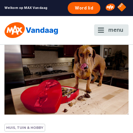
NPO S
Omroep 
Word lid
Welkom op MAX Vandaag
menu
HUIS, TUIN & HOBBY