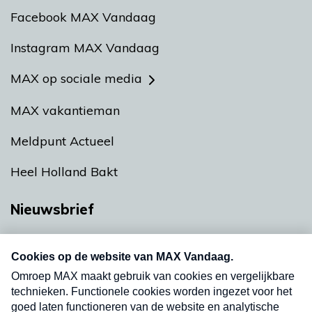
Facebook MAX Vandaag
Instagram MAX Vandaag
MAX op sociale media
MAX vakantieman
Meldpunt Actueel
Heel Holland Bakt
Nieuwsbrief
Neem hier een gratis abonnement op onze
nieuwsbrief. Elke vrijdag- en dinsdagochtend in
uw mailbox.
Verzend