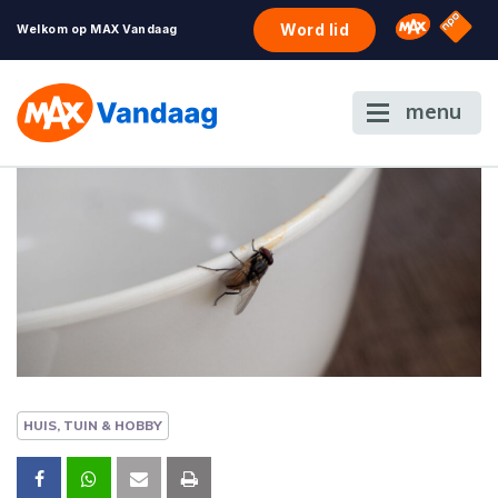
NPO S
Omroep 
Word lid
Welkom op MAX Vandaag
menu
HUIS, TUIN & HOBBY