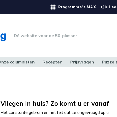
Programma's MAX
Lee
Dé website voor de 50-plusser
Onze columnisten
Recepten
Prijsvragen
Puzzel
ERK & RECHT
GEZONDHEID & SPORT
HUIS, TUIN & HOBBY
MEDIA & 
Vliegen in huis? Zo komt u er vanaf
Het constante gebrom en het feit dat ze ongevraagd op u