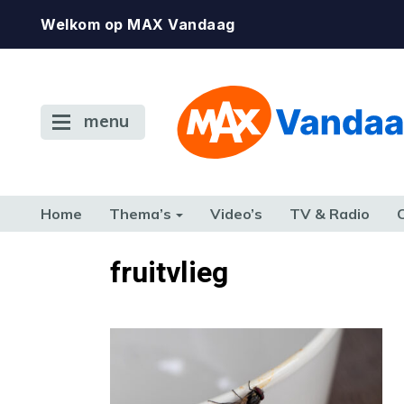
Welkom op MAX Vandaag
menu
Home
Thema’s
Video’s
TV & Radio
CONSUMENT
ETEN & DRINKEN
FAMILIE & RELATIE
GELD, W
fruitvlieg
TERUG NAAR TOEN