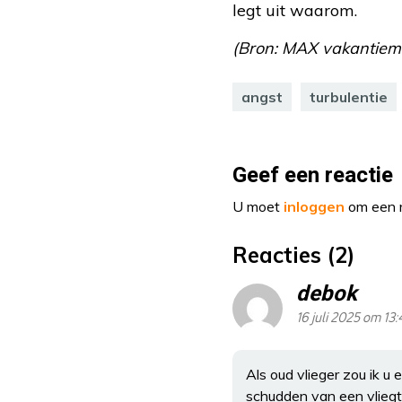
legt uit waarom.
(Bron: MAX vakantieman
angst
turbulentie
Geef een reactie
U moet
inloggen
om een r
Reacties (2)
debok
16 juli 2025 om 13:
Als oud vlieger zou ik u 
schudden van een vliegtu