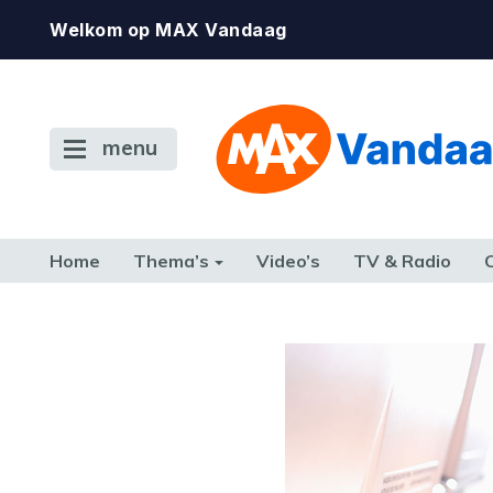
Welkom op MAX Vandaag
menu
Home
Thema’s
Video’s
TV & Radio
CONSUMENT
ETEN & DRINKEN
FAMILIE & RELATIE
GELD, W
TERUG NAAR TOEN