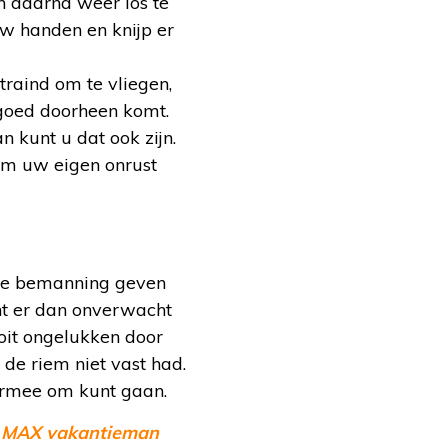
n daarna weer los te
uw handen en knijp er
traind om te vliegen,
r goed doorheen komt.
n kunt u dat ook zijn.
om uw eigen onrust
n de bemanning geven
ht er dan onverwacht
nooit ongelukken door
de riem niet vast had.
ermee om kunt gaan.
.
MAX vakantieman