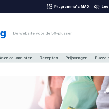
Programma's MAX
Lee
Dé website voor de 50-plusser
Onze columnisten
Recepten
Prijsvragen
Puzzel
ERK & RECHT
GEZONDHEID & SPORT
HUIS, TUIN & HOBBY
MEDIA & 