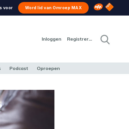
NPO Star
Omroep MAX
s voor
Word lid van Omroep MAX
Inloggen
Registreren
s
Podcast
Oproepen
CULTUUR
NATUUR & MILIEU
REIZEN & VERKEER