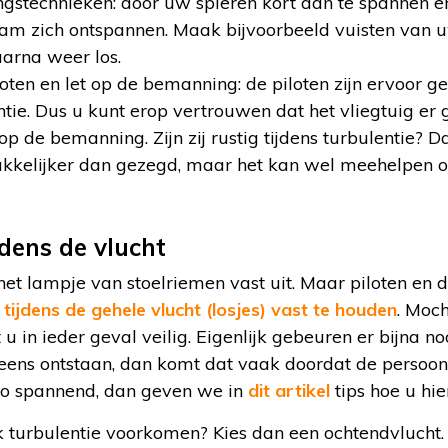
gstechnieken: door uw spieren kort aan te spannen e
haam zich ontspannen. Maak bijvoorbeeld vuisten van 
aarna weer los.
oten en let op de bemanning: de piloten zijn ervoor ge
entie. Dus u kunt erop vertrouwen dat het vliegtuig e
p de bemanning. Zijn zij rustig tijdens turbulentie? Da
makkelijker dan gezegd, maar het kan wel meehelpen 
jdens de vlucht
 het lampje van stoelriemen vast uit. Maar piloten e
m
tijdens de gehele vlucht (losjes) vast te houden
. Moc
it u in ieder geval veilig. Eigenlijk gebeuren er bijna 
leens ontstaan, dan komt dat vaak doordat de persoon 
so spannend, dan geven we in
dit artikel
tips hoe u hi
jk turbulentie voorkomen? Kies dan een ochtendvlucht