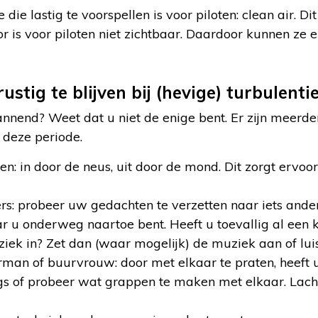
e die lastig te voorspellen is voor piloten: clean air. D
or is voor piloten niet zichtbaar. Daardoor kunnen ze 
stig te blijven bij (hevige) turbulenti
pannend? Weet dat u niet de enige bent. Er zijn meerd
s deze periode.
en: in door de neus, uit door de mond. Dit zorgt ervoo
rs: probeer uw gedachten te verzetten naar iets ander
r u onderweg naartoe bent. Heeft u toevallig al een 
iek in? Zet dan (waar mogelijk) de muziek aan of lui
an of buurvrouw: door met elkaar te praten, heeft u
tigs of probeer wat grappen te maken met elkaar. Lac