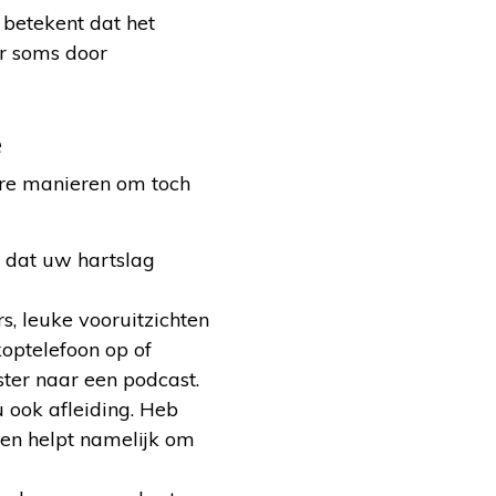
it betekent dat het
er soms door
e
ere manieren om toch
r dat uw hartslag
s, leuke vooruitzichten
koptelefoon op of
ster naar een podcast.
 ook afleiding. Heb
hen helpt namelijk om