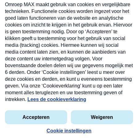
uw mailbox.
Verzend
Nieuwsbrief
Neem hier een gratis abonnement op onze
nieuwsbrief. Elke vrijdag- en dinsdagochtend in uw
mailbox.
Contact
Algemene voorwaarden
Privacyverklaring
Cookieverklaring
Kwetsbaarheid melden
privacyverklaring
Copyright © 2026 MAX Vandaag -
Omroep MAX