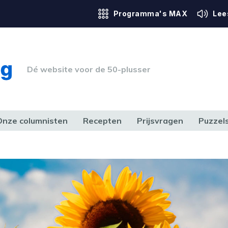
Programma's MAX
Lee
Dé website voor de 50-plusser
Onze columnisten
Recepten
Prijsvragen
Puzzel
ERK & RECHT
GEZONDHEID & SPORT
HUIS, TUIN & HOBBY
MEDIA & 