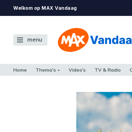
Welkom op MAX Vandaag
menu
Home
Thema’s
Video’s
TV & Radio
CONSUMENT
ETEN & DRINKEN
FAMILIE & RELATIE
GELD, W
TERUG NAAR TOEN