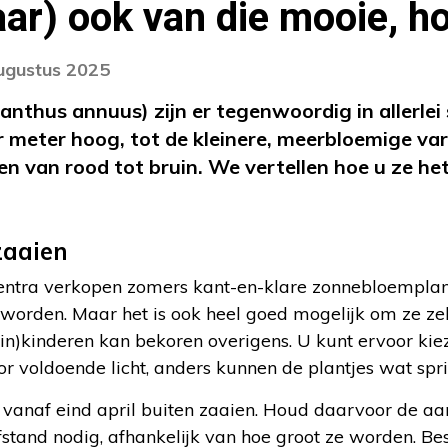
aar) ook van die mooie, 
augustus 2025
nthus annuus) zijn er tegenwoordig in allerle
r meter hoog, tot de kleinere, meerbloemige vari
 en van rood tot bruin. We vertellen hoe u ze he
zaaien
entra verkopen zomers kant-en-klare zonnebloemplan
worden. Maar het is ook heel goed mogelijk om ze zel
ein)kinderen kan bekoren overigens. U kunt ervoor ki
r voldoende licht, anders kunnen de plantjes wat spr
vanaf eind april buiten zaaien. Houd daarvoor de aa
afstand nodig, afhankelijk van hoe groot ze worden. B