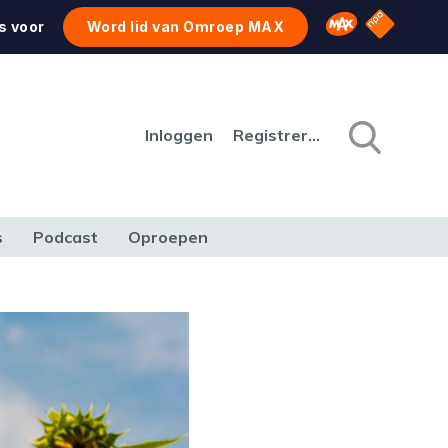
NPO Star
Omroep MAX
s voor
Word lid van Omroep MAX
Inloggen
Registreren
s
Podcast
Oproepen
CULTUUR
NATUUR & MILIEU
REIZEN & VERKEER