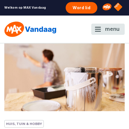
NPO S
Omroep 
Word lid
Welkom op MAX Vandaag
menu
HUIS, TUIN & HOBBY