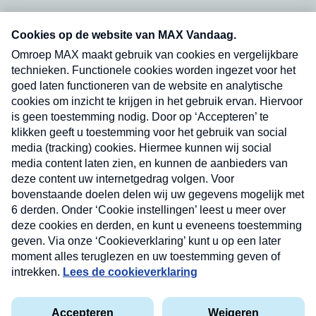
Neem hier een gratis abonnement op onze
nieuwsbrief. Elke vrijdag- en dinsdagochtend in
uw mailbox.
Verzend
Nieuwsbrief
Neem hier een gratis abonnement op onze
nieuwsbrief. Elke vrijdag- en dinsdagochtend in uw
mailbox.
Contact
Algemene voorwaarden
Privacyverklaring
Cookieverklaring