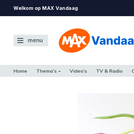
Welkom op MAX Vandaag
menu
Home
Thema’s
Video’s
TV & Radio
CONSUMENT
ETEN & DRINKEN
FAMILIE & RELATIE
GELD, W
TERUG NAAR TOEN