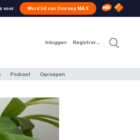
NPO Star
Omroep MAX
s voor
Word lid van Omroep MAX
Inloggen
Registreren
s
Podcast
Oproepen
CULTUUR
NATUUR & MILIEU
REIZEN & VERKEER