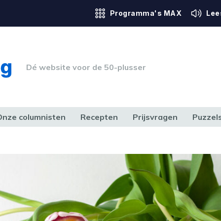
Programma's MAX
Lee
Dé website voor de 50-plusser
Onze columnisten
Recepten
Prijsvragen
Puzzel
ERK & RECHT
GEZONDHEID & SPORT
HUIS, TUIN & HOBBY
MEDIA & 