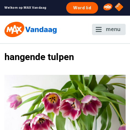
NPO S
Omroep 
Word lid
Welkom op MAX Vandaag
menu
hangende tulpen