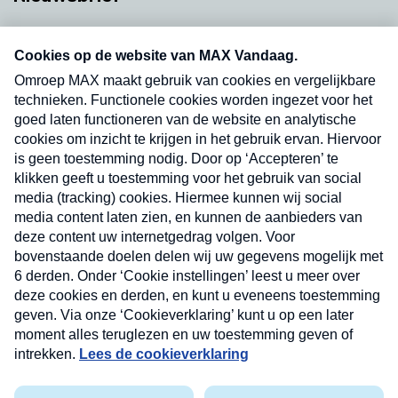
Neem hier een gratis abonnement op onze
nieuwsbrief. Elke vrijdag- en dinsdagochtend in
uw mailbox.
Verzend
Nieuwsbrief
Neem hier een gratis abonnement op onze
nieuwsbrief. Elke vrijdag- en dinsdagochtend in uw
mailbox.
Contact
Algemene voorwaarden
Privacyverklaring
Cookieverklaring