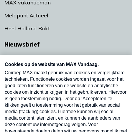
MAX vakantieman
Meldpunt Actueel
Heel Holland Bakt
Nieuwsbrief
Neem hier een gratis abonnement op onze
nieuwsbrief. Elke vrijdag- en dinsdagochtend in
uw mailbox.
Verzend