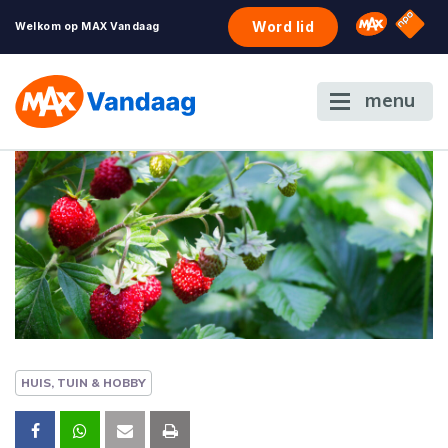
NPO S
Omroep 
Word lid
Welkom op MAX Vandaag
menu
HUIS, TUIN & HOBBY