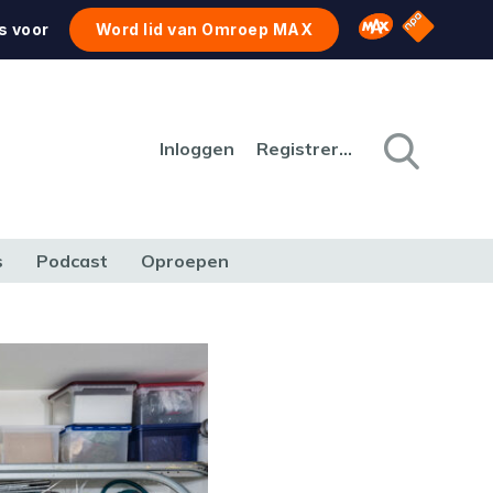
NPO Star
Omroep MAX
s voor
Word lid van Omroep MAX
Inloggen
Registreren
s
Podcast
Oproepen
CULTUUR
NATUUR & MILIEU
REIZEN & VERKEER