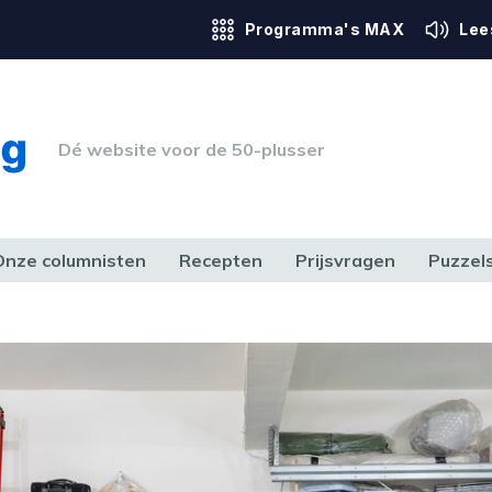
Programma's MAX
Lee
Dé website voor de 50-plusser
Onze columnisten
Recepten
Prijsvragen
Puzzel
ERK & RECHT
GEZONDHEID & SPORT
HUIS, TUIN & HOBBY
MEDIA & 