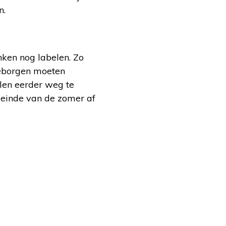
n.
nken nog labelen. Zo
geborgen moeten
len eerder weg te
t einde van de zomer af