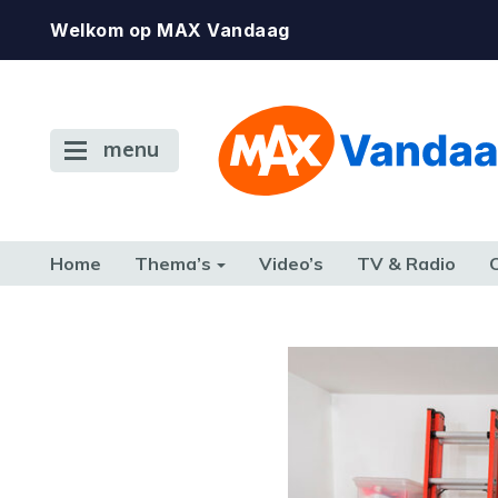
Welkom op MAX Vandaag
menu
Home
Thema’s
Video’s
TV & Radio
CONSUMENT
ETEN & DRINKEN
FAMILIE & RELATIE
GELD, W
TERUG NAAR TOEN