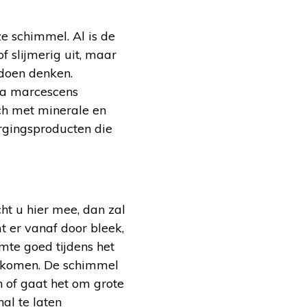
 schimmel. Al is de
of slijmerig uit, maar
 doen denken.
ia marcescens
ch met minerale en
orgingsproducten die
ht u hier mee, dan zal
t er vanaf door bleek,
mte goed tijdens het
orkomen. De schimmel
n of gaat het om grote
al te laten