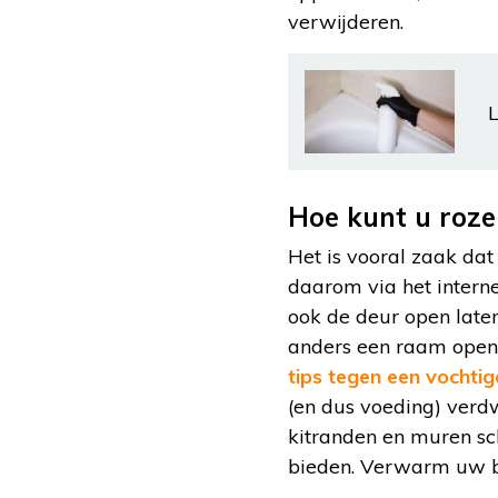
verwijderen.
L
Hoe kunt u roz
Het is vooral zaak da
daarom via het intern
ook de deur open late
anders een raam open 
tips tegen een vocht
(en dus voeding) verd
kitranden en muren sc
bieden. Verwarm uw ba