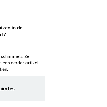
iken in de
af?
r schimmels. Ze
n een eerder artikel,
ken.
ruimtes