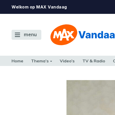
Welkom op MAX Vandaag
menu
Home
Thema’s
Video’s
TV & Radio
CONSUMENT
ETEN & DRINKEN
FAMILIE & RELATIE
GELD, W
TERUG NAAR TOEN