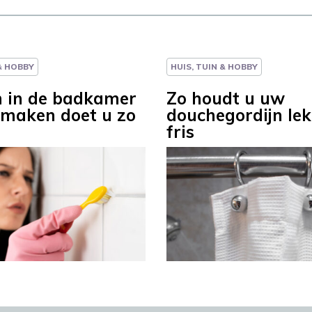
 & HOBBY
HUIS, TUIN & HOBBY
 in de badkamer
Zo houdt u uw
maken doet u zo
douchegordijn le
fris