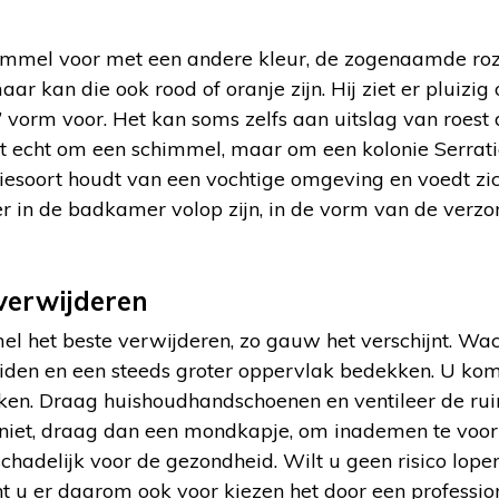
mmel voor met een andere kleur, de zogenaamde roze
maar kan die ook rood of oranje zijn. Hij ziet er pluizig 
’ vorm voor. Het kan soms zelfs aan uitslag van roest
et echt om een schimmel, maar om een kolonie Serrat
riesoort houdt van een vochtige omgeving en voedt zi
 er in de badkamer volop zijn, in de vorm van de verz
verwijderen
l het beste verwijderen, zo gauw het verschijnt. Wac
eiden en een steeds groter oppervlak bedekken. U kom
iken. Draag huishoudhandschoenen en ventileer de rui
 niet, draag dan een mondkapje, om inademen te vo
 schadelijk voor de gezondheid. Wilt u geen risico lope
 u er daarom ook voor kiezen het door een profession