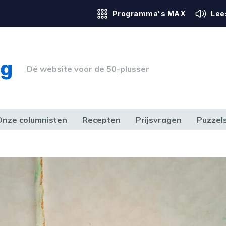
Programma's MAX
Lee
Dé website voor de 50-plusser
Onze columnisten
Recepten
Prijsvragen
Puzzel
ERK & RECHT
GEZONDHEID & SPORT
HUIS, TUIN & HOBBY
MEDIA & 