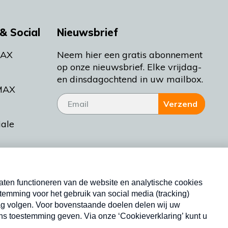
& Social
Nieuwsbrief
MAX
Neem hier een gratis abonnement
op onze nieuwsbrief. Elke vrijdag-
en dinsdagochtend in uw mailbox.
MAX
Verzend
iale
tieman
ctueel
Nieuwsbrief
d Bakt
Neem hier een gratis abonnement op onze
nieuwsbrief. Elke vrijdag- en dinsdagochtend in uw