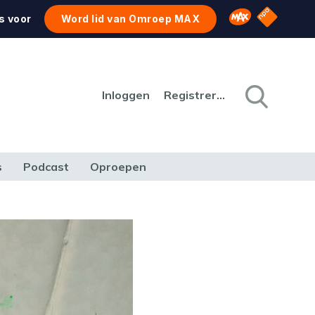
NPO Star
Omroep MAX
s voor
Word lid van Omroep MAX
Inloggen
Registreren
s
Podcast
Oproepen
CULTUUR
NATUUR & MILIEU
REIZEN & VERKEER