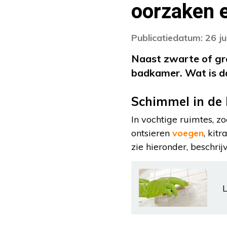
oorzaken 
Publicatiedatum: 26 j
Naast zwarte of gr
badkamer. Wat is d
Schimmel in de
In vochtige ruimtes, 
ontsieren
voegen
, kit
zie hieronder, beschr
L