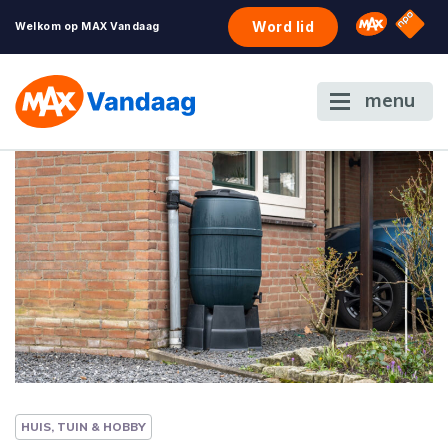
NPO S
Omroep 
Word lid
Welkom op MAX Vandaag
menu
HUIS, TUIN & HOBBY