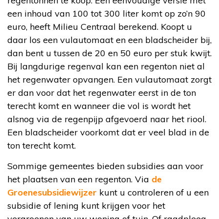
regentonnen te koop. Een eenvoudige versie met
een inhoud van 100 tot 300 liter komt op zo’n 90
euro, heeft Milieu Centraal berekend. Koopt u
daar los een vulautomaat en een bladscheider bij,
dan bent u tussen de 20 en 50 euro per stuk kwijt.
Bij langdurige regenval kan een regenton niet al
het regenwater opvangen. Een vulautomaat zorgt
er dan voor dat het regenwater eerst in de ton
terecht komt en wanneer die vol is wordt het
alsnog via de regenpijp afgevoerd naar het riool.
Een bladscheider voorkomt dat er veel blad in de
ton terecht komt.
Sommige gemeentes bieden subsidies aan voor
het plaatsen van een regenton. Via
de
Groenesubsidiewijzer
kunt u controleren of u een
subsidie of lening kunt krijgen voor het
vergroenen van uw woning of tuin. Of raadpleeg