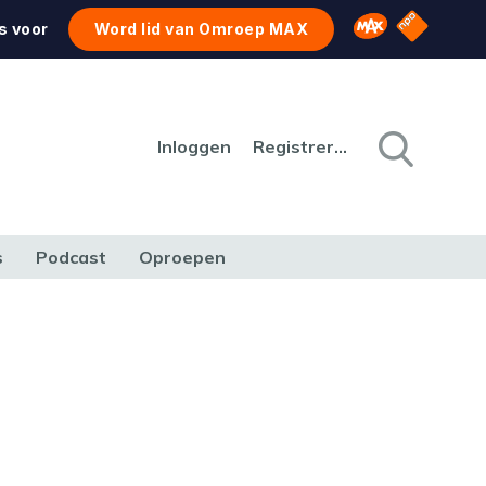
NPO Star
Omroep MAX
s voor
Word lid van Omroep MAX
Inloggen
Registreren
s
Podcast
Oproepen
CULTUUR
NATUUR & MILIEU
REIZEN & VERKEER