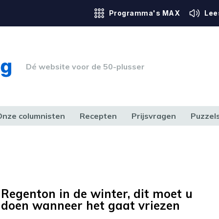
Programma's MAX
Lee
Dé website voor de 50-plusser
Onze columnisten
Recepten
Prijsvragen
Puzzel
ERK & RECHT
GEZONDHEID & SPORT
HUIS, TUIN & HOBBY
MEDIA & 
Regenton in de winter, dit moet u
doen wanneer het gaat vriezen