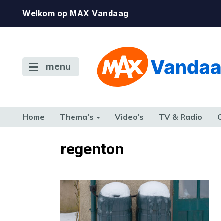
Welkom op MAX Vandaag
menu
Home
Thema’s
Video’s
TV & Radio
CONSUMENT
ETEN & DRINKEN
FAMILIE & RELATIE
GELD, W
regenton
TERUG NAAR TOEN