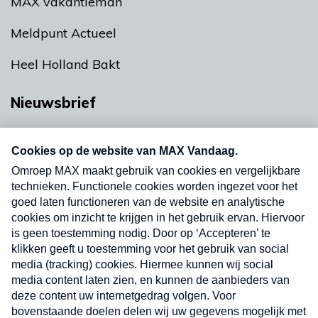
MAX vakantieman
Meldpunt Actueel
Heel Holland Bakt
Nieuwsbrief
Neem hier een gratis abonnement op onze
nieuwsbrief. Elke vrijdag- en dinsdagochtend in
uw mailbox.
Verzend