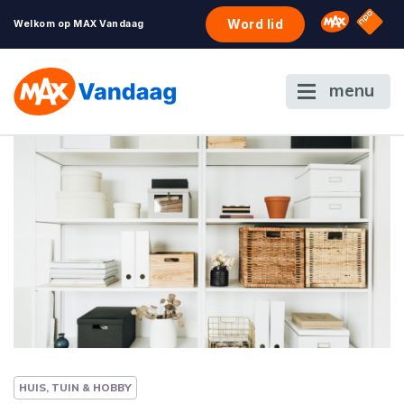
NPO S
Omroep 
Word lid
Welkom op MAX Vandaag
menu
HUIS, TUIN & HOBBY