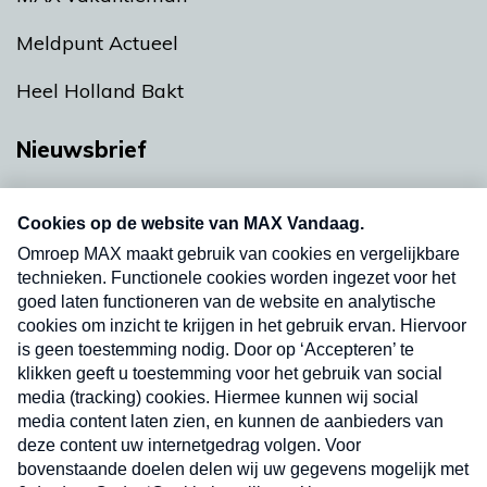
Meldpunt Actueel
Heel Holland Bakt
Nieuwsbrief
Neem hier een gratis abonnement op onze
nieuwsbrief. Elke vrijdag- en dinsdagochtend in
uw mailbox.
Verzend