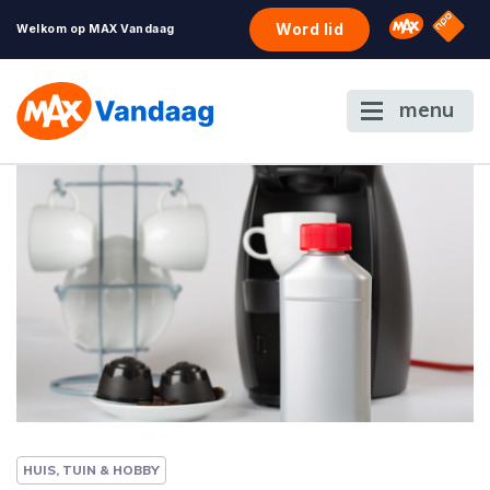
NPO S
Omroep 
Word lid
Welkom op MAX Vandaag
menu
HUIS, TUIN & HOBBY