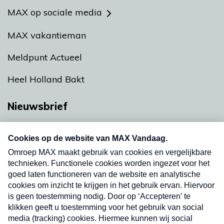
MAX op sociale media
MAX vakantieman
Meldpunt Actueel
Heel Holland Bakt
Nieuwsbrief
Neem hier een gratis abonnement op onze
nieuwsbrief. Elke vrijdag- en dinsdagochtend in
uw mailbox.
Verzend