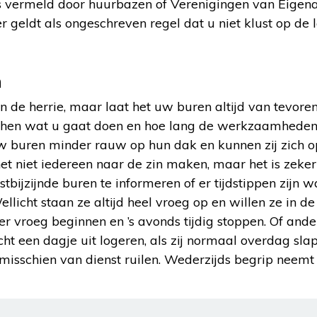
vermeld door huurbazen of Verenigingen van Eigenare
er geldt als ongeschreven regel dat u niet klust op de 
n
n de herrie, maar laat het uw buren altijd van tevore
el hen wat u gaat doen en hoe lang de werkzaamheden
w buren minder rauw op hun dak en kunnen zij zich op
het niet iedereen naar de zin maken, maar het is zek
stbijzijnde buren te informeren of er tijdstippen zijn 
ellicht staan ze altijd heel vroeg op en willen ze in de 
er vroeg beginnen en ’s avonds tijdig stoppen. Of and
ht een dagje uit logeren, als zij normaal overdag sl
misschien van dienst ruilen. Wederzijds begrip neemt