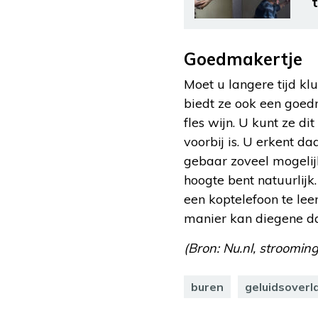
t
Goedmakertje
Moet u langere tijd kl
biedt ze ook een goed
fles wijn. U kunt ze d
voorbij is. U erkent d
gebaar zoveel mogelij
hoogte bent natuurlij
een koptelefoon te lee
manier kan diegene d
(Bron: Nu.nl, strooming
buren
geluidsoverl