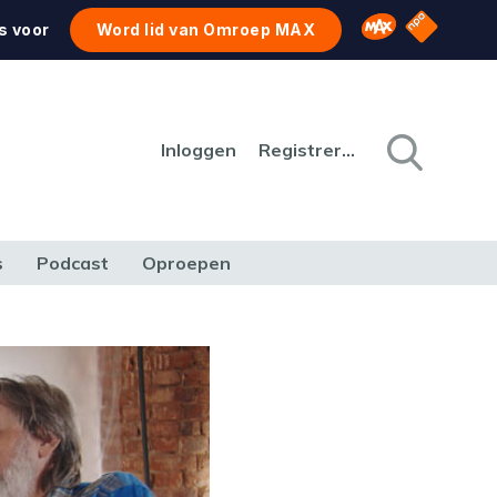
NPO Star
Omroep MAX
s voor
Word lid van Omroep MAX
Inloggen
Registreren
s
Podcast
Oproepen
CULTUUR
NATUUR & MILIEU
REIZEN & VERKEER