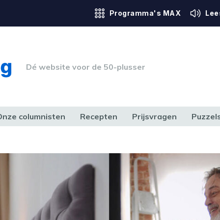
Programma's MAX
Lee
Dé website voor de 50-plusser
Onze columnisten
Recepten
Prijsvragen
Puzzel
ERK & RECHT
GEZONDHEID & SPORT
HUIS, TUIN & HOBBY
MEDIA & 