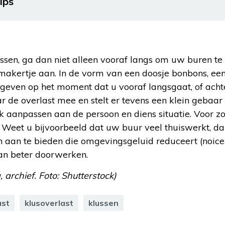
ips
ussen, ga dan niet alleen vooraf langs om uw buren t
makertje aan. In de vorm van een doosje bonbons, ee
it geven op het moment dat u vooraf langsgaat, of acht
aar de overlast mee en stelt er tevens een klein gebaar
k aanpassen aan de persoon en diens situatie. Voor z
k. Weet u bijvoorbeeld dat uw buur veel thuiswerkt, 
n aan te bieden die omgevingsgeluid reduceert (noice
an beter doorwerken.
, archief. Foto: Shutterstock)
ast
klusoverlast
klussen