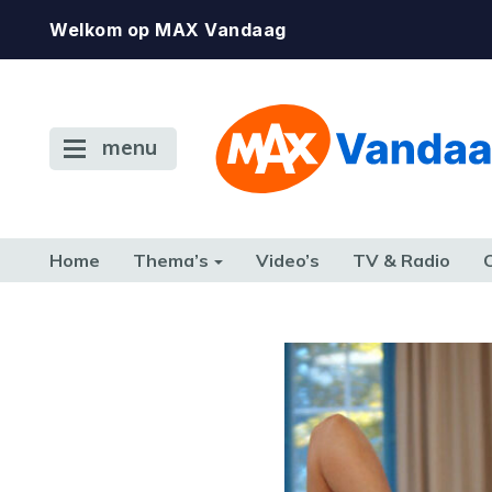
Welkom op MAX Vandaag
menu
Home
Thema’s
Video’s
TV & Radio
CONSUMENT
ETEN & DRINKEN
FAMILIE & RELATIE
GELD, W
TERUG NAAR TOEN