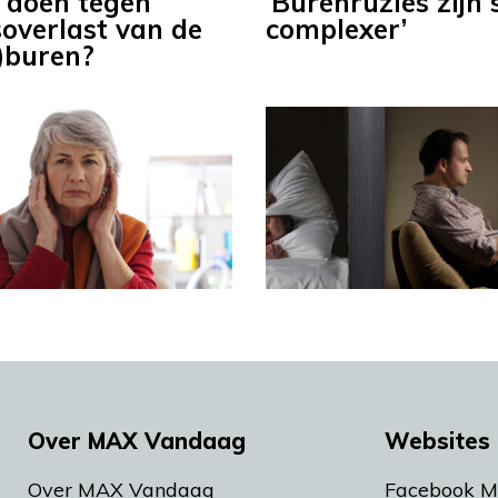
 doen tegen
‘Burenruzies zijn 
soverlast van de
complexer’
)buren?
Over MAX Vandaag
Websites 
Over MAX Vandaag
Facebook 