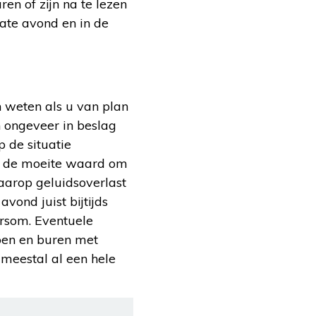
n of zijn na te lezen
late avond en in de
n weten als u van plan
 ongeveer in beslag
 de situatie
er de moeite waard om
waarop geluidsoverlast
avond juist bijtijds
ersom. Eventuele
apen en buren met
 meestal al een hele