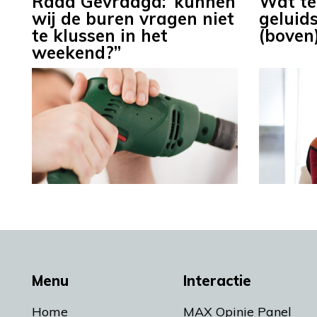
Raad Gevraagd: ‘kunnen
Wat te
wij de buren vragen niet
geluid
te klussen in het
(boven
weekend?”
Menu
Interactie
Home
MAX Opinie Panel