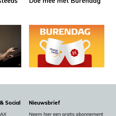
steeds
Doe mee met Burendag
& Social
Nieuwsbrief
MAX
Neem hier een gratis abonnement