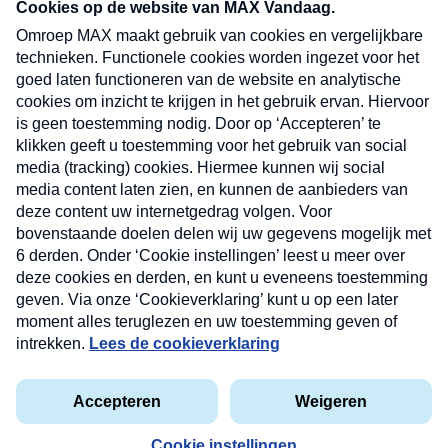
nieuwsbrief. Elke vrijdag- en dinsdagochtend in
uw mailbox.
Verzend
Nieuwsbrief
Neem hier een gratis abonnement op onze
nieuwsbrief. Elke vrijdag- en dinsdagochtend in uw
mailbox.
Contact
Algemene voorwaarden
Privacyverklaring
Cookieverklaring
Kwetsbaarheid melden
privacyverklaring
Copyright © 2026 MAX Vandaag -
Omroep MAX