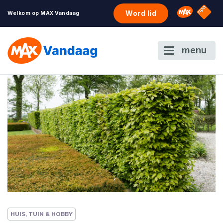
NPO S
Omroep 
Word lid
Welkom op MAX Vandaag
menu
HUIS, TUIN & HOBBY