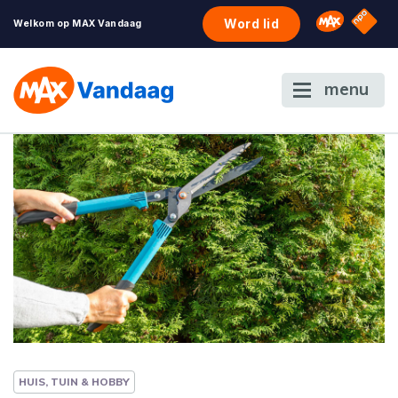
NPO S
Omroep 
Word lid
Welkom op MAX Vandaag
menu
HUIS, TUIN & HOBBY