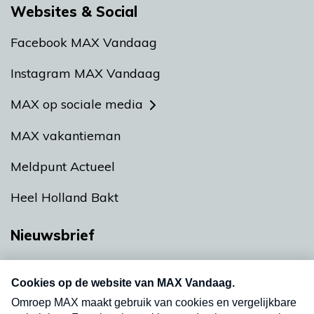
Websites & Social
Facebook MAX Vandaag
Instagram MAX Vandaag
MAX op sociale media
MAX vakantieman
Meldpunt Actueel
Heel Holland Bakt
Nieuwsbrief
Neem hier een gratis abonnement op onze
nieuwsbrief. Elke vrijdag- en dinsdagochtend in
uw mailbox.