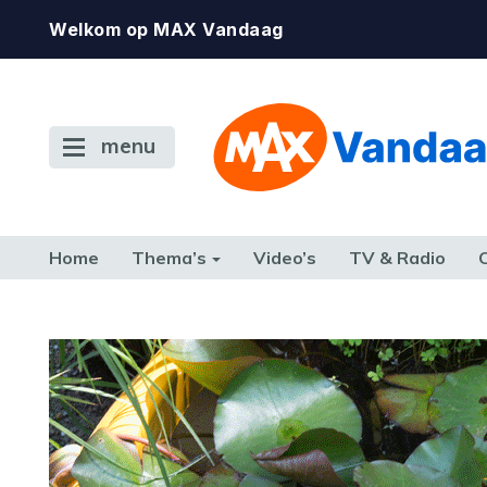
Welkom op MAX Vandaag
menu
Home
Thema’s
Video’s
TV & Radio
CONSUMENT
ETEN & DRINKEN
FAMILIE & RELATIE
GELD, W
TERUG NAAR TOEN