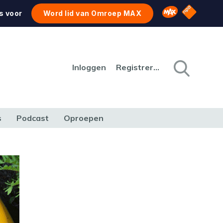
NPO Star
Omroep MAX
s voor
Word lid van Omroep MAX
Inloggen
Registreren
s
Podcast
Oproepen
CULTUUR
NATUUR & MILIEU
REIZEN & VERKEER