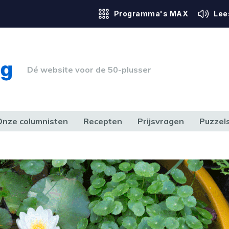
Programma's MAX
Lee
Dé website voor de 50-plusser
Onze columnisten
Recepten
Prijsvragen
Puzzel
ERK & RECHT
GEZONDHEID & SPORT
HUIS, TUIN & HOBBY
MEDIA & 