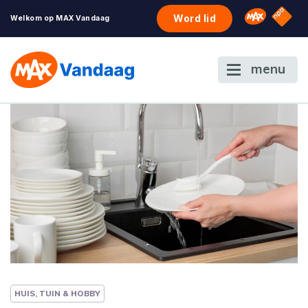
NPO S
Omroep 
Word lid
Welkom op MAX Vandaag
menu
HUIS, TUIN & HOBBY