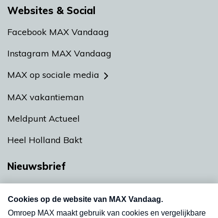
Websites & Social
Facebook MAX Vandaag
Instagram MAX Vandaag
MAX op sociale media
MAX vakantieman
Meldpunt Actueel
Heel Holland Bakt
Nieuwsbrief
Neem hier een gratis abonnement op onze
nieuwsbrief. Elke vrijdag- en dinsdagochtend in
uw mailbox.