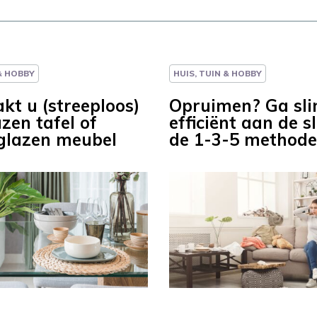
 & HOBBY
HUIS, TUIN & HOBBY
kt u (streeploos)
Opruimen? Ga sli
zen tafel of
efficiënt aan de 
glazen meubel
de 1-3-5 methode