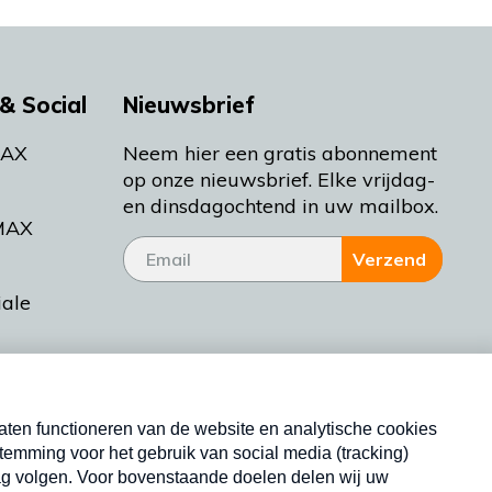
& Social
Nieuwsbrief
MAX
Neem hier een gratis abonnement
op onze nieuwsbrief. Elke vrijdag-
en dinsdagochtend in uw mailbox.
MAX
Verzend
iale
tieman
ctueel
Nieuwsbrief
d Bakt