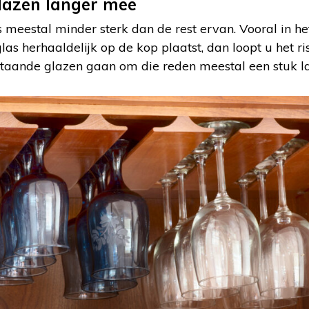
lazen langer mee
s meestal minder sterk dan de rest ervan. Vooral in h
las herhaaldelijk op de kop plaatst, dan loopt u het ri
staande glazen gaan om die reden meestal een stuk l