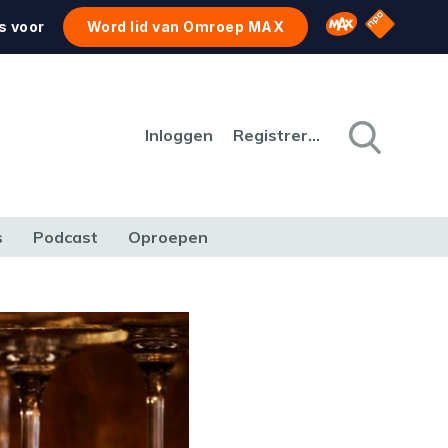
NPO Star
Omroep MAX
s voor
Word lid van Omroep MAX
Inloggen
Registreren
s
Podcast
Oproepen
CULTUUR
NATUUR & MILIEU
REIZEN & VERKEER