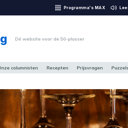
Programma's MAX
Lee
Dé website voor de 50-plusser
Onze columnisten
Recepten
Prijsvragen
Puzzel
ERK & RECHT
GEZONDHEID & SPORT
HUIS, TUIN & HOBBY
MEDIA & 