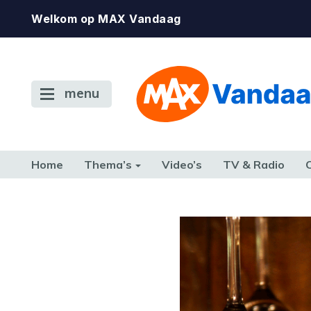
Welkom op MAX Vandaag
menu
Home
Thema’s
Video’s
TV & Radio
CONSUMENT
ETEN & DRINKEN
FAMILIE & RELATIE
GELD, W
TERUG NAAR TOEN