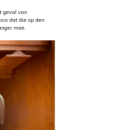
et geval van
sico dat die op den
anger mee.