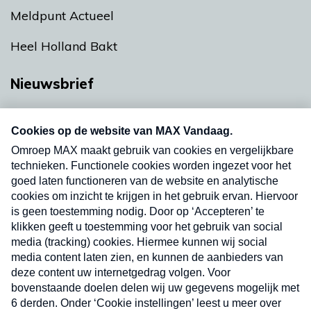
Meldpunt Actueel
Heel Holland Bakt
Nieuwsbrief
Neem hier een gratis abonnement op onze
nieuwsbrief. Elke vrijdag- en dinsdagochtend in
uw mailbox.
Verzend