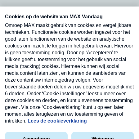
Neem hier een gratis abonnement op onze
nieuwsbrief. Elke vrijdag- en dinsdagochtend in
uw mailbox.
Verzend
Nieuwsbrief
Neem hier een gratis abonnement op onze
nieuwsbrief. Elke vrijdag- en dinsdagochtend in uw
mailbox.
Contact
Algemene voorwaarden
Privacyverklaring
Cookieverklaring