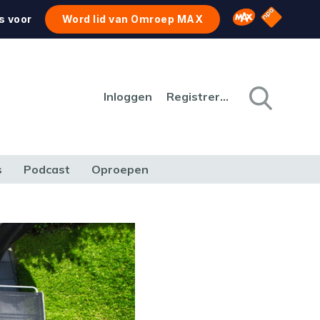
NPO Star
Omroep MAX
s voor
Word lid van Omroep MAX
Inloggen
Registreren
s
Podcast
Oproepen
CULTUUR
NATUUR & MILIEU
REIZEN & VERKEER