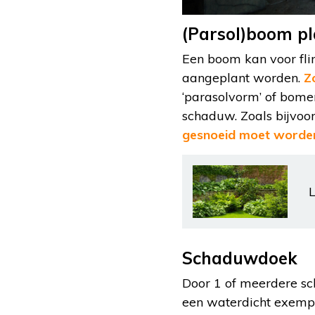
(Parsol)boom p
Een boom kan voor fli
aangeplant worden.
Z
‘parasolvorm’ of bome
schaduw. Zoals bijvoor
gesnoeid moet worde
L
Schaduwdoek
Door 1 of meerdere sc
een waterdicht exempla