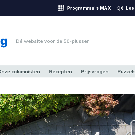
Programma's MAX
Lee
Dé website voor de 50-plusser
Onze columnisten
Recepten
Prijsvragen
Puzzel
ERK & RECHT
GEZONDHEID & SPORT
HUIS, TUIN & HOBBY
MEDIA & 