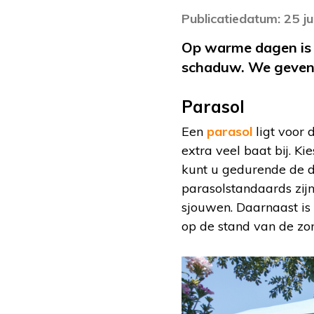
Publicatiedatum: 25 j
Op warme dagen is h
schaduw. We geven 8
Parasol
Een
parasol
ligt voor 
extra veel baat bij. K
kunt u gedurende de d
parasolstandaards zijn 
sjouwen. Daarnaast is 
op de stand van de zon