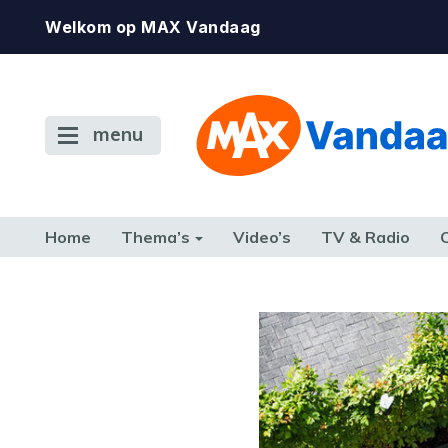
Welkom op MAX Vandaag
menu
Home
Thema’s
Video’s
TV & Radio
CONSUMENT
ETEN & DRINKEN
FAMILIE & RELATIE
GELD, W
TERUG NAAR TOEN