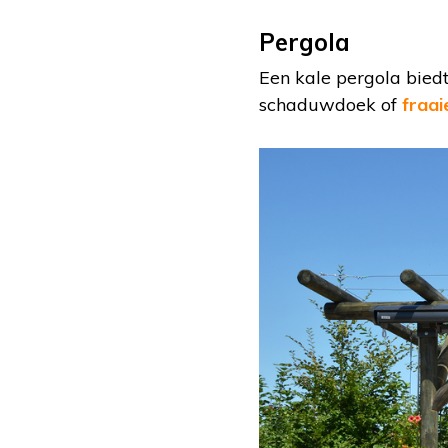
Pergola
Een kale pergola bied
schaduwdoek of
fraai