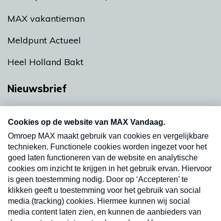
MAX vakantieman
Meldpunt Actueel
Heel Holland Bakt
Nieuwsbrief
Neem hier een gratis abonnement op onze
nieuwsbrief. Elke vrijdag- en dinsdagochtend in
uw mailbox.
Verzend