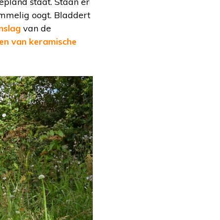
epland staat. Staan er
ommelig oogt. Bladdert
nslag
van de
en van keramische