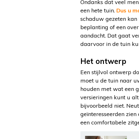
Ondanks dat veel mense
een hete tuin.
Dus u ma
schaduw gezeten kan w
beplanting of een ove
aandacht. Dat gaat ve
daarvoor in de tuin ku
Het ontwerp
Een stijlvol ontwerp d
moet u de tuin naar u
houden met wat een gr
versieringen kunt u al
bijvoorbeeld niet. Neu
geïnteresseerden zien 
een comfortabele zitg