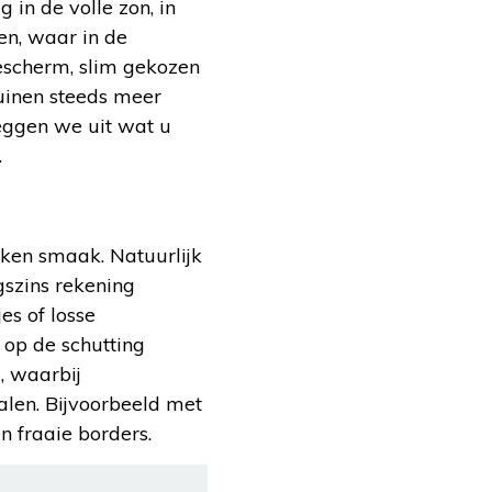
 in de volle zon, in
ren, waar in de
escherm, slim gekozen
uinen steeds meer
eggen we uit wat u
.
oken smaak. Natuurlijk
gszins rekening
s of losse
 op de schutting
, waarbij
alen. Bijvoorbeeld met
n fraaie borders.