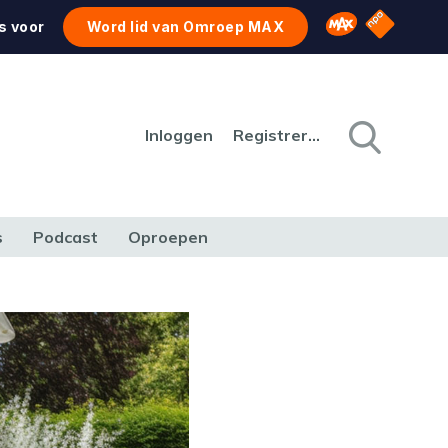
NPO Star
Omroep MAX
s voor
Word lid van Omroep MAX
Inloggen
Registreren
s
Podcast
Oproepen
CULTUUR
NATUUR & MILIEU
REIZEN & VERKEER