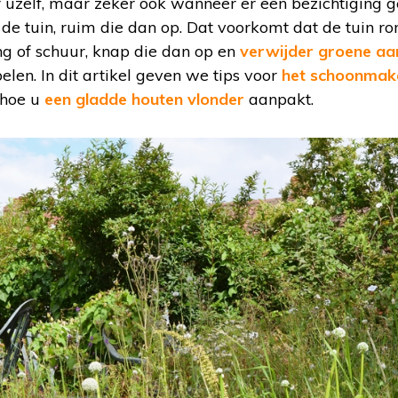
or uzelf, maar zeker ook wanneer er een bezichtiging g
n de tuin, ruim die dan op. Dat voorkomt dat de tuin r
ng of schuur, knap die dan op en
verwijder groene aa
elen. In dit artikel geven we tips voor
het schoonmak
l hoe u
een gladde houten vlonder
aanpakt.