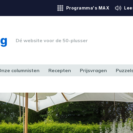
Programma's MAX
Lee
Dé website voor de 50-plusser
Onze columnisten
Recepten
Prijsvragen
Puzzel
ERK & RECHT
GEZONDHEID & SPORT
HUIS, TUIN & HOBBY
MEDIA & 