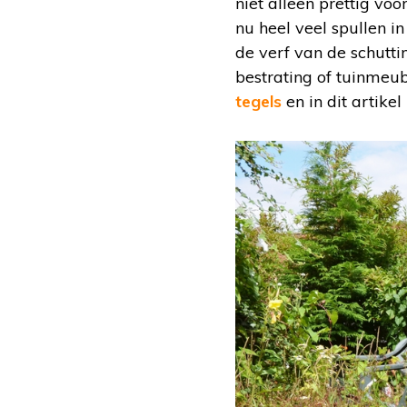
niet alleen prettig vo
nu heel veel spullen i
de verf van de schutti
bestrating of tuinmeub
tegels
en in dit artike