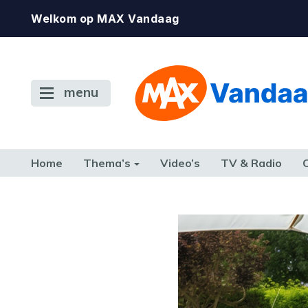
Welkom op MAX Vandaag
menu
Home
Thema’s
Video’s
TV & Radio
CONSUMENT
ETEN & DRINKEN
FAMILIE & RELATIE
GELD, W
TERUG NAAR TOEN