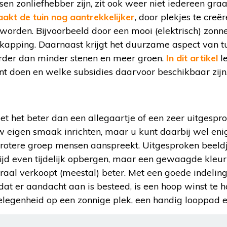
n zonliefhebber zijn, zit ook weer niet iedereen graag
akt de tuin nog aantrekkelijker
, door plekjes te creë
orden. Bijvoorbeeld door een mooi (elektrisch) zonn
rkapping. Daarnaast krijgt het duurzame aspect van t
rder dan minder stenen en meer groen.
In dit artikel
l
nt doen en welke subsidies daarvoor beschikbaar zijn
oet het beter dan een allegaartje of een zeer uitgespr
w eigen smaak inrichten, maar u kunt daarbij wel eni
otere groep mensen aanspreekt. Uitgesproken beeldje
tijd even tijdelijk opbergen, maar een gewaagde kleur
traal verkoopt (meestal) beter. Met een goede indeling
dat er aandacht aan is besteed, is een hoop winst te h
elegenheid op een zonnige plek, een handig looppad e