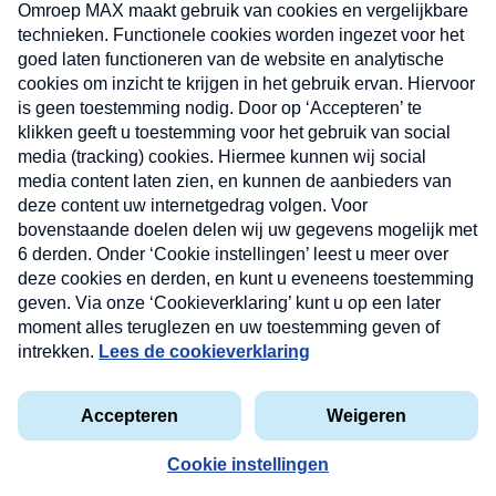
uw mailbox.
Verzend
Nieuwsbrief
Neem hier een gratis abonnement op onze
nieuwsbrief. Elke vrijdag- en dinsdagochtend in uw
mailbox.
Contact
Algemene voorwaarden
Privacyverklaring
Cookieverklaring
Kwetsbaarheid melden
privacyverklaring
Copyright © 2026 MAX Vandaag -
Omroep MAX