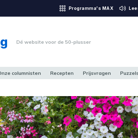
Programma's MAX
Lee
Dé website voor de 50-plusser
Onze columnisten
Recepten
Prijsvragen
Puzzel
ERK & RECHT
GEZONDHEID & SPORT
HUIS, TUIN & HOBBY
MEDIA & 