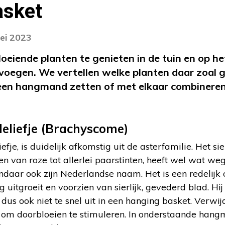
asket
ei 2023
eiende planten te genieten in de tuin en op he
oegen. We vertellen welke planten daar zoal ge
 een hangmand zetten of met elkaar combineren
eliefje (Brachyscome)
fje, is duidelijk afkomstig uit de asterfamilie. Het sie
en van roze tot allerlei paarstinten, heeft wel wat we
ndaar ook zijn Nederlandse naam. Het is een redelijk
g uitgroeit en voorzien van sierlijk, gevederd blad. Hij
dus ook niet te snel uit in een hanging basket. Verwi
 om doorbloeien te stimuleren. In onderstaande hangm