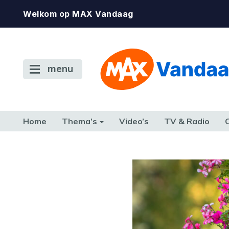
Welkom op MAX Vandaag
menu
Home
Thema’s
Video’s
TV & Radio
CONSUMENT
ETEN & DRINKEN
FAMILIE & RELATIE
GELD, W
TERUG NAAR TOEN