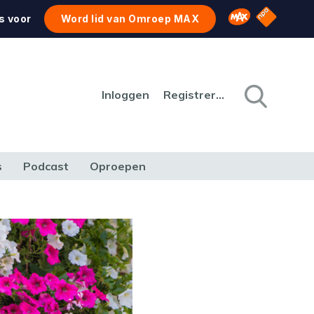
NPO Star
Omroep MAX
s voor
Word lid van Omroep MAX
Inloggen
Registreren
s
Podcast
Oproepen
CULTUUR
NATUUR & MILIEU
REIZEN & VERKEER