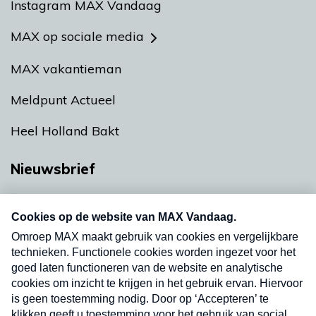
Instagram MAX Vandaag
MAX op sociale media
MAX vakantieman
Meldpunt Actueel
Heel Holland Bakt
Nieuwsbrief
Neem hier een gratis abonnement op onze
nieuwsbrief. Elke vrijdag- en dinsdagochtend in
uw mailbox.
Verzend