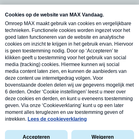
Neem hier een gratis abonnement op onze
nieuwsbrief. Elke vrijdag- en dinsdagochtend in
uw mailbox.
Verzend
Nieuwsbrief
Neem hier een gratis abonnement op onze
nieuwsbrief. Elke vrijdag- en dinsdagochtend in uw
mailbox.
Contact
Algemene voorwaarden
Privacyverklaring
Cookieverklaring