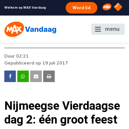
NPO S
Omroep 
Word lid
Welkom op MAX Vandaag
menu
Duur 02:21
Gepubliceerd op 19 juli 2017
Nijmeegse Vierdaagse
dag 2: één groot feest