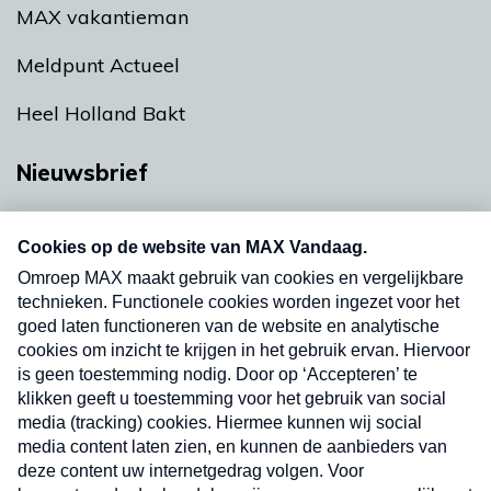
MAX vakantieman
Meldpunt Actueel
Heel Holland Bakt
Nieuwsbrief
Neem hier een gratis abonnement op onze
nieuwsbrief. Elke vrijdag- en dinsdagochtend in
uw mailbox.
Verzend