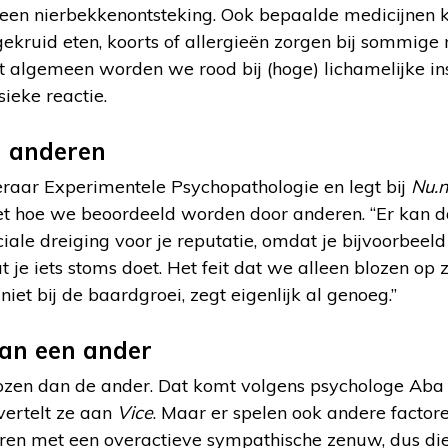
j een nierbekkenontsteking. Ook bepaalde medicijnen 
gekruid eten, koorts of allergieën zorgen bij sommig
 algemeen worden we rood bij (hoge) lichamelijke i
sieke reactie.
n anderen
eraar Experimentele Psychopathologie en legt bij
Nu.n
 hoe we beoordeeld worden door anderen. “Er kan da
iale dreiging voor je reputatie, omdat je bijvoorbeeld 
 je iets stoms doet. Het feit dat we alleen blozen op 
iet bij de baardgroei, zegt eigenlijk al genoeg.”
dan een ander
lozen dan de ander. Dat komt volgens psychologe Aba
vertelt ze aan
Vice
. Maar er spelen ook andere factor
ren met een overactieve sympathische zenuw, dus die 