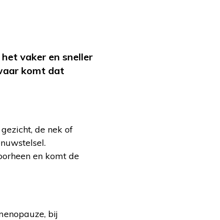
het vaker en sneller
waar komt dat
gezicht, de nek of
enuwstelsel.
doorheen en komt de
menopauze, bij