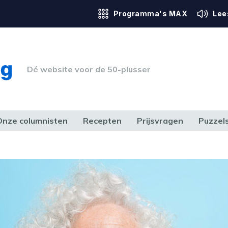
Programma's MAX
Lee
Dé website voor de 50-plusser
Onze columnisten
Recepten
Prijsvragen
Puzzel
ERK & RECHT
GEZONDHEID & SPORT
HUIS, TUIN & HOBBY
MEDIA & 