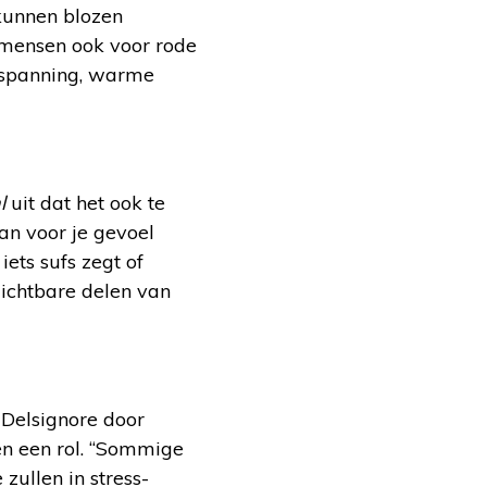
kunnen blozen
e mensen ook voor rode
nspanning, warme
l
uit dat het ook te
n voor je gevoel
iets sufs zegt of
zichtbare delen van
 Delsignore door
en een rol. “Sommige
zullen in stress-