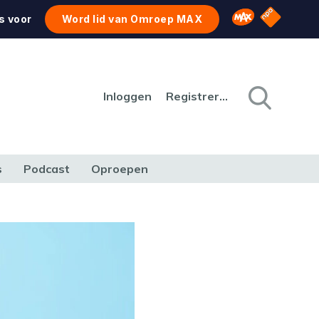
NPO Star
Omroep MAX
s voor
Word lid van Omroep MAX
Inloggen
Registreren
s
Podcast
Oproepen
CULTUUR
NATUUR & MILIEU
REIZEN & VERKEER