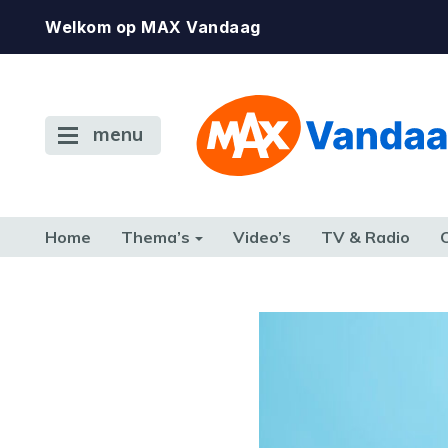
Welkom op MAX Vandaag
menu
Home
Thema’s
Video’s
TV & Radio
CONSUMENT
ETEN & DRINKEN
FAMILIE & RELATIE
GELD, W
TERUG NAAR TOEN