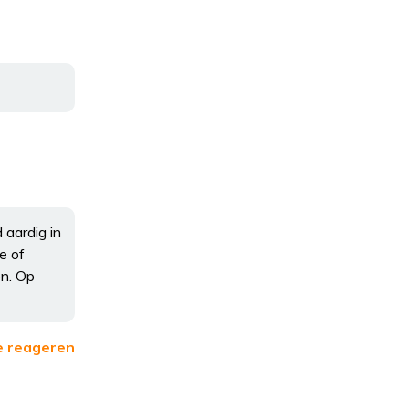
 aardig in
e of
en. Op
e reageren