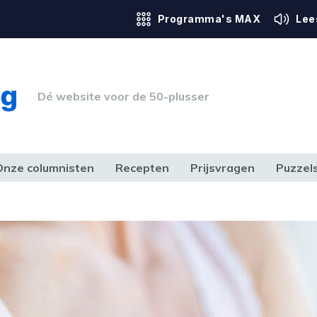
Programma's MAX
Lee
Dé website voor de 50-plusser
Onze columnisten
Recepten
Prijsvragen
Puzzel
ERK & RECHT
GEZONDHEID & SPORT
HUIS, TUIN & HOBBY
MEDIA & 