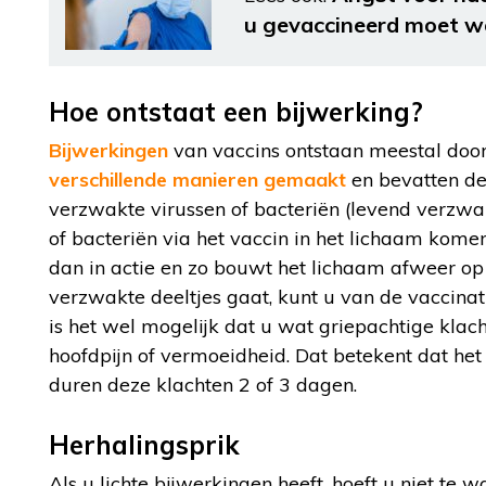
u gevaccineerd moet w
Hoe ontstaat een bijwerking?
Bijwerkingen
van vaccins ontstaan meestal door
verschillende manieren gemaakt
en bevatten dee
verzwakte virussen of bacteriën (levend verzwa
of bacteriën via het vaccin in het lichaam kom
dan in actie en zo bouwt het lichaam afweer op 
verzwakte deeltjes gaat, kunt u van de vaccinati
is het wel mogelijk dat u wat griepachtige klacht
hoofdpijn of vermoeidheid. Dat betekent dat he
duren deze klachten 2 of 3 dagen.
Herhalingsprik
Als u lichte bijwerkingen heeft, hoeft u niet te