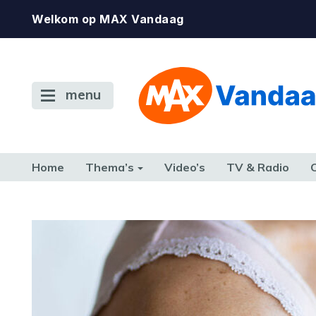
Welkom op MAX Vandaag
menu
Home
Thema’s
Video’s
TV & Radio
CONSUMENT
ETEN & DRINKEN
FAMILIE & RELATIE
GELD, W
TERUG NAAR TOEN