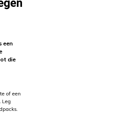
tegen
s een
e
ot die
te of een
. Leg
ldpacks.