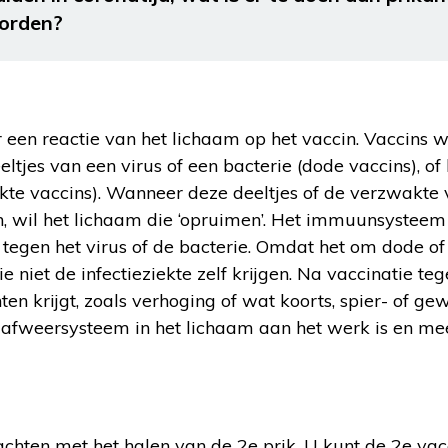
orden?
 een reactie van het lichaam op het vaccin. Vaccins
ltjes van een virus of een bacterie (dode vaccins), of
kte vaccins). Wanneer deze deeltjes of de verzwakte 
en, wil het lichaam die ‘opruimen’. Het immuunsystee
tegen het virus of de bacterie. Omdat het om dode of
e niet de infectieziekte zelf krijgen. Na vaccinatie te
en krijgt, zoals verhoging of wat koorts, spier- of gewr
t afweersysteem in het lichaam aan het werk is en me
 wachten met het halen van de 2e prik. U kunt de 2e vac