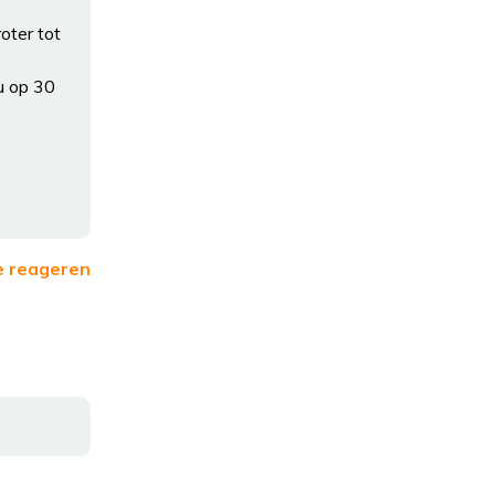
oter tot
u op 30
e reageren