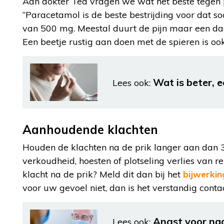
Aan dokter Ted vragen we wat het beste tegen 
“Paracetamol is de beste bestrijding voor dat 
van 500 mg. Meestal duurt de pijn maar een dag
Een beetje rustig aan doen met de spieren is ook
Wat is beter, 
Lees ook:
Aanhoudende klachten
Houden de klachten na de prik langer aan dan 3 
verkoudheid, hoesten of plotseling verlies van r
klacht na de prik? Meld dit dan bij het
bijwerki
voor uw gevoel niet, dan is het verstandig cont
Angst voor naal
Lees ook: