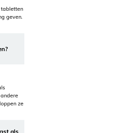
 tabletten
ng geven.
en?
ls
n andere
kloppen ze
gst als