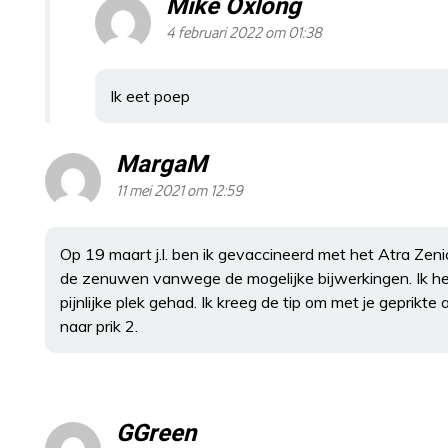
Mike Oxlong
4 februari 2022 om 01:38
Ik eet poep
MargaM
11 mei 2021 om 12:59
Op 19 maart j.l. ben ik gevaccineerd met het Atra Zenic
de zenuwen vanwege de mogelijke bijwerkingen. Ik heb i
pijnlijke plek gehad. Ik kreeg de tip om met je geprikt
naar prik 2.
GGreen