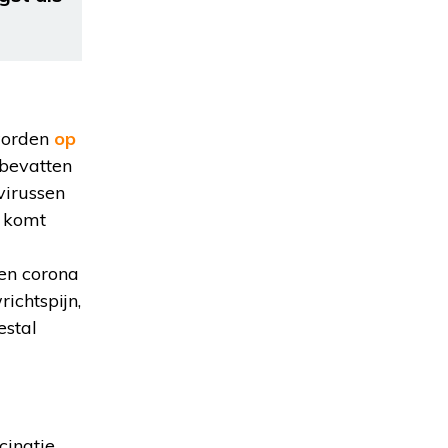
 worden
op
 bevatten
virussen
m komt
gen corona
ichtspijn,
estal
cinatie