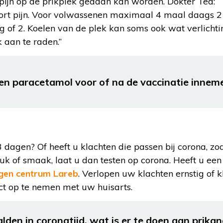
pijn op de prikplek gedaan kan worden. Dokter Ted:
soort pijn. Voor volwassenen maximaal 4 maal daags 2
 of 2. Koelen van de plek kan soms ook wat verlichti
 aan te raden.”
een paracetamol voor of na de vaccinatie innem
dagen? Of heeft u klachten die passen bij corona, zoa
euk of smaak, laat u dan testen op corona. Heeft u ee
ngen centrum Lareb
. Verlopen uw klachten ernstig of 
act op te nemen met uw huisarts.
den in coronatijd, wat is er te doen aan prikan