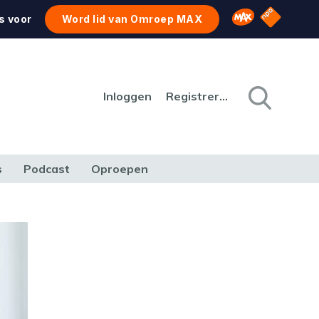
NPO Star
Omroep MAX
s voor
Word lid van Omroep MAX
Inloggen
Registreren
s
Podcast
Oproepen
CULTUUR
NATUUR & MILIEU
REIZEN & VERKEER