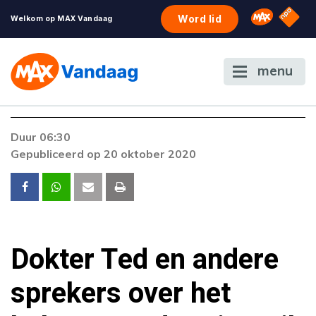
NPO S
Omroep 
Word lid
Welkom op MAX Vandaag
menu
Duur 06:30
Gepubliceerd op 20 oktober 2020
Dokter Ted en andere
sprekers over het