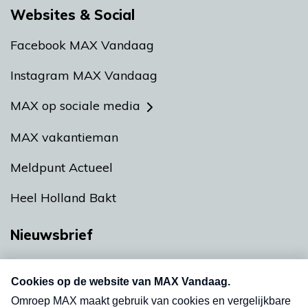
Websites & Social
Facebook MAX Vandaag
Instagram MAX Vandaag
MAX op sociale media
MAX vakantieman
Meldpunt Actueel
Heel Holland Bakt
Nieuwsbrief
Neem hier een gratis abonnement op onze
nieuwsbrief. Elke vrijdag- en dinsdagochtend in
uw mailbox.