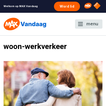
NPO S
Omroep 
Word lid
Welkom op MAX Vandaag
menu
woon-werkverkeer