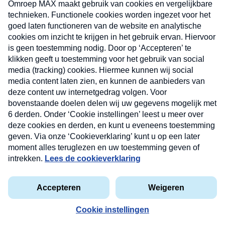
uw mailbox.
Verzend
Nieuwsbrief
Neem hier een gratis abonnement op onze
nieuwsbrief. Elke vrijdag- en dinsdagochtend in uw
mailbox.
Contact
Algemene voorwaarden
Privacyverklaring
Cookieverklaring
Kwetsbaarheid melden
privacyverklaring
Copyright © 2026 MAX Vandaag -
Omroep MAX