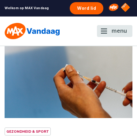
NPO S
Omroep 
Word lid
Welkom op MAX Vandaag
menu
GEZONDHEID & SPORT