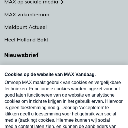
MAX op sociale media
MAX vakantieman
Meldpunt Actueel
Heel Holland Bakt
Nieuwsbrief
Neem hier een gratis abonnement op onze
nieuwsbrief. Elke vrijdag- en dinsdagochtend in
uw mailbox.
Verzend