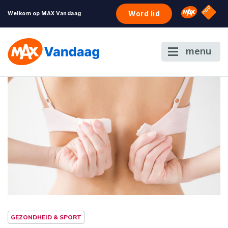
NPO S
Omroep 
Word lid
Welkom op MAX Vandaag
menu
GEZONDHEID & SPORT