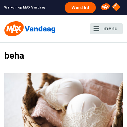
NPO S
Omroep 
Word lid
Welkom op MAX Vandaag
menu
beha