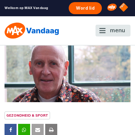
NPO S
Omroep 
Word lid
Welkom op MAX Vandaag
menu
GEZONDHEID & SPORT