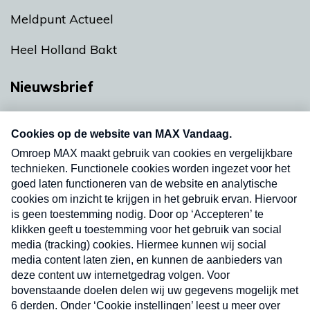
Meldpunt Actueel
Heel Holland Bakt
Nieuwsbrief
Neem hier een gratis abonnement op onze
nieuwsbrief. Elke vrijdag- en dinsdagochtend in
uw mailbox.
Verzend