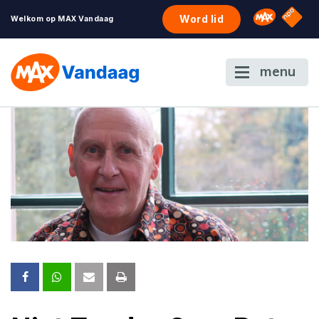
NPO S
Omroep 
Word lid
Welkom op MAX Vandaag
menu