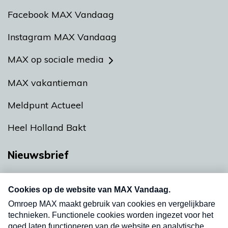
Facebook MAX Vandaag
Instagram MAX Vandaag
MAX op sociale media
MAX vakantieman
Meldpunt Actueel
Heel Holland Bakt
Nieuwsbrief
Neem hier een gratis abonnement op onze
nieuwsbrief. Elke vrijdag- en dinsdagochtend in
uw mailbox.
Verzend