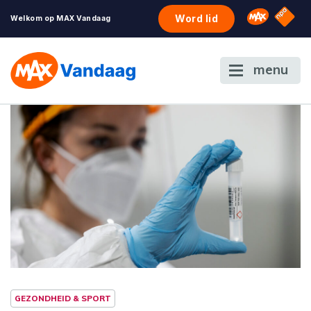
NPO S
Omroep 
Word lid
Welkom op MAX Vandaag
menu
GEZONDHEID & SPORT