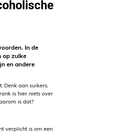
coholische
woorden. In de
n op zulke
jn en andere
t. Denk aan suikers,
ank is hier niets over
waarom is dat?
t verplicht is om een