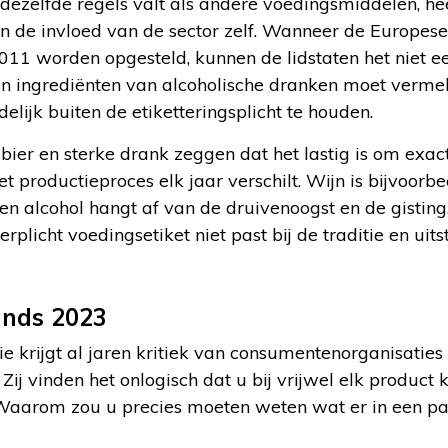
 dezelfde regels valt als andere voedingsmiddelen, he
 de invloed van de sector zelf. Wanneer de Europese
2011 worden opgesteld, kunnen de lidstaten het niet 
n ingrediënten van alcoholische dranken moet verm
delijk buiten de etiketteringsplicht te houden.
 bier en sterke drank zeggen dat het lastig is om ex
t productieproces elk jaar verschilt. Wijn is bijvoorb
en alcohol hangt af van de druivenoogst en de gistin
rplicht voedingsetiket niet past bij de traditie en uit
inds 2023
 krijgt al jaren kritiek van consumentenorganisaties
Zij vinden het onlogisch dat u bij vrijwel elk product k
. Waarom zou u precies moeten weten wat er in een pa