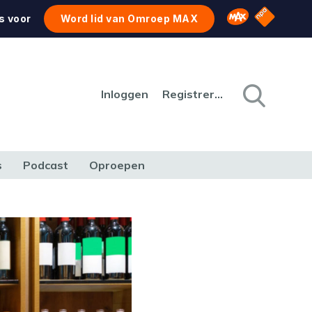
NPO Star
Omroep MAX
s voor
Word lid van Omroep MAX
Inloggen
Registreren
s
Podcast
Oproepen
CULTUUR
NATUUR & MILIEU
REIZEN & VERKEER