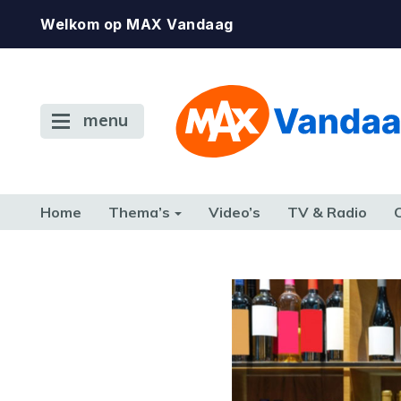
Welkom op MAX Vandaag
menu
Home
Thema’s
Video’s
TV & Radio
CONSUMENT
ETEN & DRINKEN
FAMILIE & RELATIE
GELD, W
TERUG NAAR TOEN