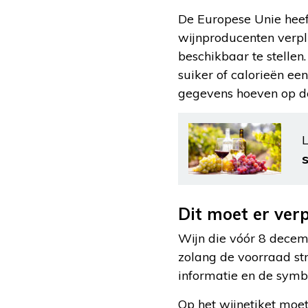
De Europese Unie heef
wijnproducenten verpl
beschikbaar te stellen
suiker of calorieën ee
gegevens hoeven op dez
L
Dit moet er verp
Wijn die vóór 8 decem
zolang de voorraad str
informatie en de symbo
Op het wijnetiket moe