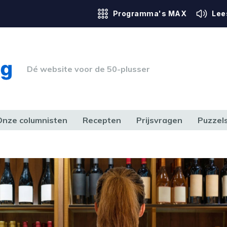
Programma's MAX
Lee
Dé website voor de 50-plusser
Onze columnisten
Recepten
Prijsvragen
Puzzel
ERK & RECHT
GEZONDHEID & SPORT
HUIS, TUIN & HOBBY
MEDIA & 