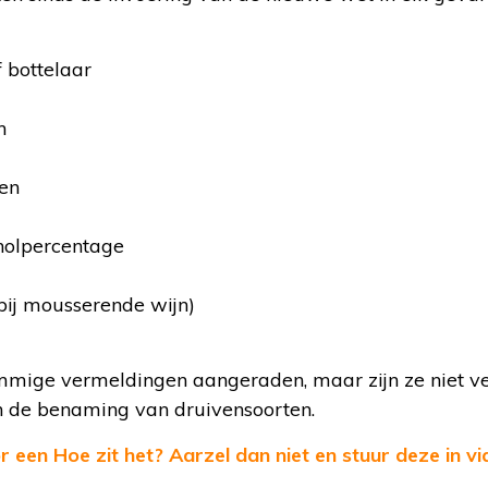
f bottelaar
n
en
oholpercentage
(bij mousserende wijn)
ige vermeldingen aangeraden, maar zijn ze niet ver
 de benaming van druivensoorten.
 een Hoe zit het? Aarzel dan niet en stuur deze in via