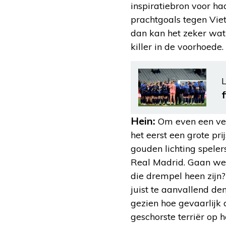
inspiratiebron voor h
prachtgoals tegen Vie
dan kan het zeker wat
killer in de voorhoede.
L
f
Hein:
Om even een ver
het eerst een grote pr
gouden lichting spele
Real Madrid. Gaan we 
die drempel heen zijn?
juist te aanvallend de
gezien hoe gevaarlijk 
geschorste terriër op