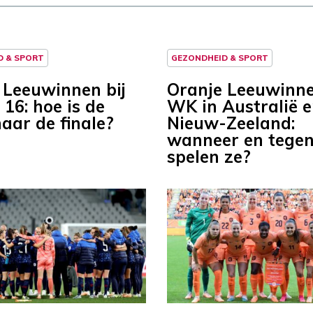
D & SPORT
GEZONDHEID & SPORT
 Leeuwinnen bij
Oranje Leeuwinn
 16: hoe is de
WK in Australië 
aar de finale?
Nieuw-Zeeland:
wanneer en tegen
spelen ze?