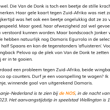
wel. Die Van de Donk is toch een beetje de stille krac
t merken. Haar gele kaart tegen Zuid-Afrika was niet zo
ijkertijd was het ook een beetje ongelukkig dat ze zo 
gespeeld. Maar goed, haar afwezigheid zal wel gevoe
u verstoord kunnen worden. Maar bondscoach Jonker 
e hebben natuurlijk nog Damaris Egurrola in de selec
 half Spaans en kan de tegenstanders ‘afluisteren’. Voo
ngback Pelova op de plek van Van de Donk te zetten 
 er in te gooien.
erdaad een probleem tegen Zuid-Afrika, beide wingba
co op counters. Durf je een voorspelling te wagen? Ik 
anje, winnende goal van uitgerekend Damaris.
nje-Nederland is te zien bij
de NOS
, in de nacht va
23. Het aanvangstijdstip in speelstad Wellington is 1