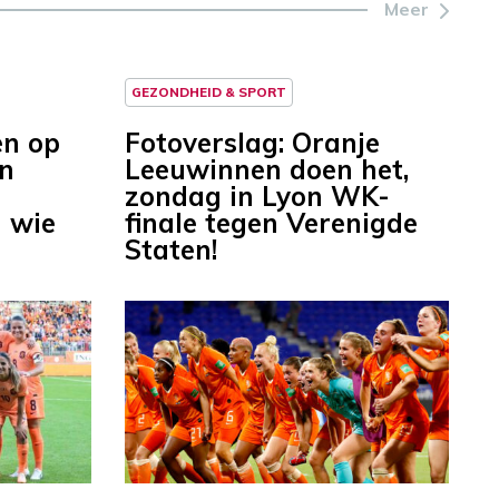
Meer
GEZONDHEID & SPORT
en op
Fotoverslag: Oranje
en
Leeuwinnen doen het,
zondag in Lyon WK-
 wie
finale tegen Verenigde
Staten!