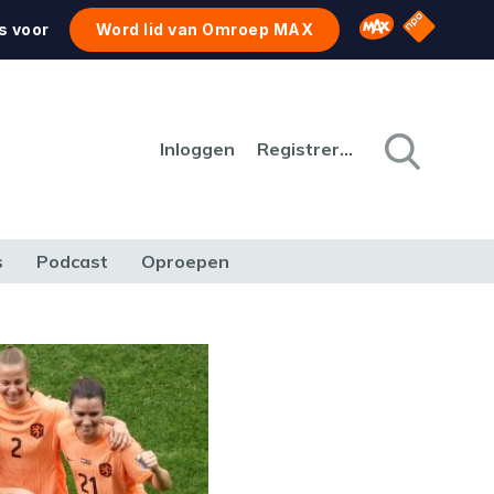
NPO Star
Omroep MAX
s voor
Word lid van Omroep MAX
Inloggen
Registreren
s
Podcast
Oproepen
CULTUUR
NATUUR & MILIEU
REIZEN & VERKEER