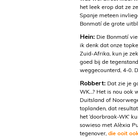
het leek erop dat ze z
Spanje meteen invlieg
Bonmatí de grote uitbl
Hein:
Die Bonmatí viel
ik denk dat onze topke
Zuid-Afrika, kun je z
goed bij de tegenstand
weggecounterd, 4-0. D
Robbert:
Dat zie je g
WK…? Het is nou ook we
Duitsland of Noorwege
toplanden, dat resulta
het ‘doorbraak-WK’ ku
sowieso met Alèxia Put
tegenover,
die ooit oo