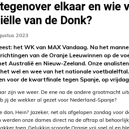
 tegenover elkaar en wie 
niëlle van de Donk?
gustus 2023
est: het WK van MAX Vandaag. Na het manne
rrichtingen van de Oranje Leeuwinnen op de vo
 met Australië en Nieuw-Zeeland. Onze analiste
et wel en wee van het nationale voetbalelftal. 
n voor de kwartfinale tegen Spanje, op vrijda
ar zijn we weer. De ene na de andere grootmacht ui
Heb jij de wekker al gezet voor Nederland-Spanje?
 dan, Hein? Jazeker, net als afgelopen zondag voor d
n werden onze dames direct na de aftrap al behoorlijk
kker toen. Gelukkig scoorde Oranje vrij snel al en bl