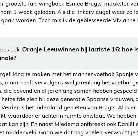
aar grootste fan, wingback Esmee Brugts, maakster va
tnam 1 week geleden. Als die linkervleugel weer zo l
 gaan worden. Toch mis ik de geblesseerde Vivianne
Oranje Leeuwinnen bij laatste 16: hoe i
ees ook:
inale?
gelijking te maken met het mannenvoetbal: Spanje 
ijs, maar heeft vervolgens wel jarenlang het voetbal 
rs, die bovendien al jarenlang samen hebben gespeeld
hetzelfde zien bij deze generatie Spaanse vrouwen, 
 Verder is het inderdaad genieten van Brugts. Al is er
nkt, waardoor er achterin ruimte ontstaat. We hebben
dat kan zijn. En naast Miedema ontbreekt ook Daniëll
 het middenveld. Gaan we dat nog voelen, verwacht je?