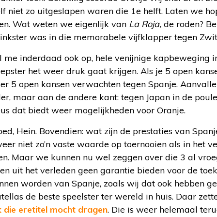
elf niet zo uitgeslapen waren die 1e helft. Laten we h
en. Wat weten we eigenlijk van
La Roja,
de roden? Be
inkster was in die memorabele vijfklapper tegen Zwit
 me inderdaad ook op, hele venijnige kapbeweging in
epster het weer druk gaat krijgen. Als je 5 open kan
eker 5 open kansen verwachten tegen Spanje. Aanvalle
er, maar aan de andere kant: tegen Japan in de poule
us dat biedt weer mogelijkheden voor Oranje.
oed, Hein. Bovendien: wat zijn de prestaties van Spanj
er niet zo’n vaste waarde op toernooien als in het v
n. Maar we kunnen nu wel zeggen over die 3 al vroe
ten uit het verleden geen garantie bieden voor de to
nnen worden van Spanje, zoals wij dat ook hebben g
ellas de beste speelster ter wereld in huis. Daar zett
k die eretitel mocht dragen
. Die is weer helemaal teru