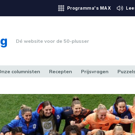
Programma's MAX
Lee
Dé website voor de 50-plusser
Onze columnisten
Recepten
Prijsvragen
Puzzel
ERK & RECHT
GEZONDHEID & SPORT
HUIS, TUIN & HOBBY
MEDIA & 