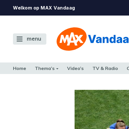
Welkom op MAX Vandaag
menu
Home
Thema’s
Video’s
TV & Radio
CONSUMENT
ETEN & DRINKEN
FAMILIE & RELATIE
GELD, W
TERUG NAAR TOEN