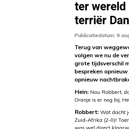
ter wereld
terriër Da
Publicatiedatum: 9 au
Terug van weggewe
volgen we nu de ve
grote tijdsverschil
bespreken opnieuw h
opnieuw nachtbrake
Hein:
Nou Robbert, da
Oranje is er nog bij. 
Robbert:
Wat dacht je
Zuid-Afrika (2-0)! Toe
was wel direct klaarwa