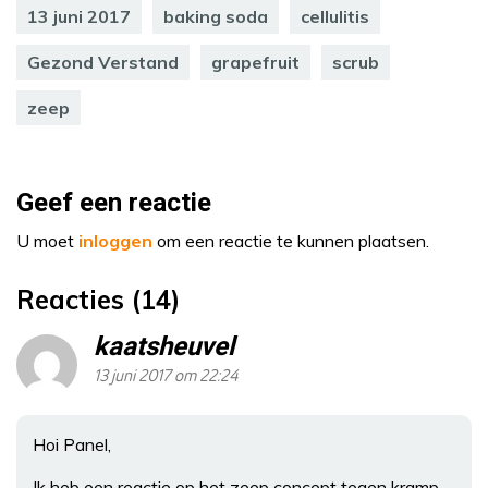
13 juni 2017
baking soda
cellulitis
Gezond Verstand
grapefruit
scrub
zeep
Geef een reactie
U moet
inloggen
om een reactie te kunnen plaatsen.
Reacties (14)
kaatsheuvel
13 juni 2017 om 22:24
Hoi Panel,
Ik heb een reactie op het zeep concept tegen kramp.